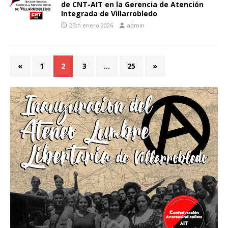
de CNT-AIT en la Gerencia de Atención
Integrada de Villarrobledo
25th enero 2026
admin
«
1
2
3
…
25
»