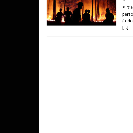
El 7 
pers
(todo
[…]