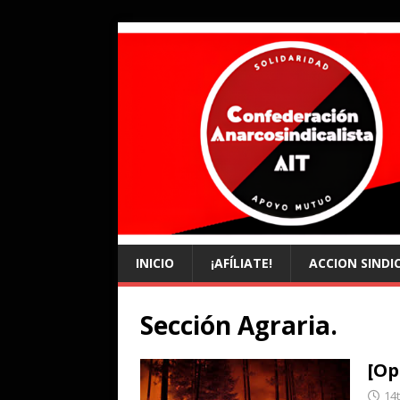
INICIO
¡AFÍLIATE!
ACCION SINDI
Sección Agraria.
[Op
14t