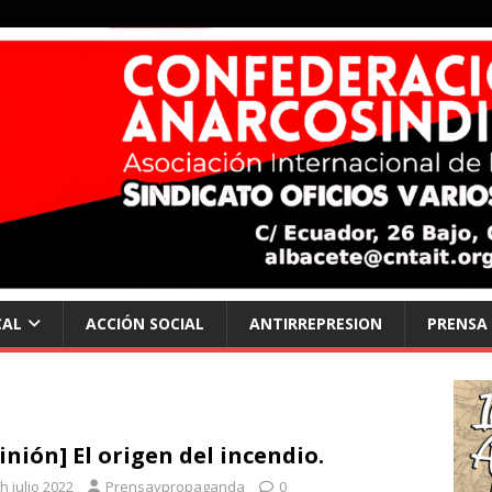
CAL
ACCIÓN SOCIAL
ANTIRREPRESION
PRENSA
inión] El origen del incendio.
h julio 2022
Prensaypropaganda
0