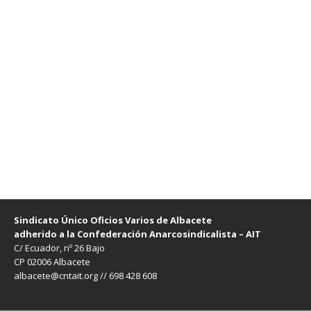
Sindicato Único Oficios Varios de Albacete
adherido a la Confederación Anarcosindicalista – AIT
C/ Ecuador, nº 26 Bajo
CP 02006 Albacete
albacete@cntait.org // 698 428 608