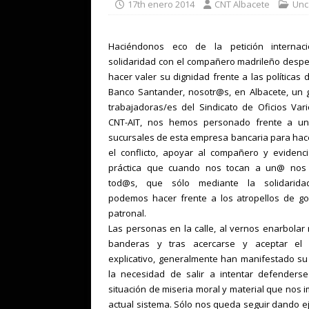
17th enero 2014
CNT Albacete
Unc
Haciéndonos eco de la petición internac
solidaridad con el compañero madrileño desp
hacer valer su dignidad frente a las políticas 
Banco Santander, nosotr@s, en Albacete, un 
trabajadoras/es del Sindicato de Oficios Var
CNT-AIT, nos hemos personado frente a u
sucursales de esta empresa bancaria para hace
el conflicto, apoyar al compañero y evidenc
práctica que cuando nos tocan a un@ nos
tod@s, que sólo mediante la solidarida
podemos hacer frente a los atropellos de go
patronal.
Las personas en la calle, al vernos enarbolar
banderas y tras acercarse y aceptar el 
explicativo, generalmente han manifestado s
la necesidad de salir a intentar defenderse
situación de miseria moral y material que nos 
actual sistema. Sólo nos queda seguir dando e