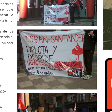
incipios
un empuje
perar la
italismo,
s de los
riendo el
a los que
al!
0-
nco-
0-