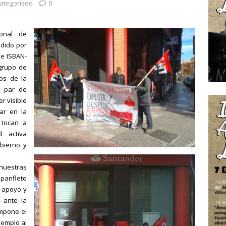
ategorised
0
ional de
edido por
de ISBAN-
grupo de
ios de la
n par de
r visible
iar en la
 tocan a
d activa
bierno y
 nuestras
panfleto
u apoyo y
 ante la
impone el
jemplo al