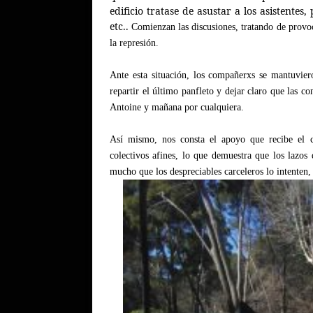
edificio tratase de asustar a los asistent
etc..
Comienzan las discusiones, tratando de provoc
la represión.
Ante esta situación, los compañerxs se mantuvier
repartir el último panfleto y dejar claro que las c
Antoine y mañana por cualquiera.
Así mismo, nos consta el apoyo que recibe el c
colectivos afines, lo que demuestra que los lazo
mucho que los despreciables carceleros lo intente