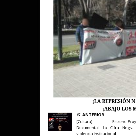
¡LA REPRESIÓN N
¡ABAJO LOS 
ANTERIOR
[Cultura] Estreno-Proye
Documental: La Cifra Negra
violencia institucional