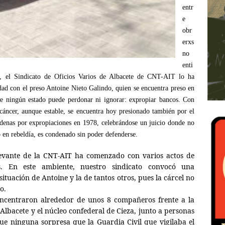
entr
e
obr
erxs
no
enti
o, el Sindicato de Oficios Varios de Albacete de CNT-AIT lo ha
dad con el preso Antoine Nieto Galindo, quien se encuentra preso en
ue ningún estado puede perdonar ni ignorar: expropiar bancos. Con
cáncer, aunque estable, se encuentra hoy presionado también por el
ndenas por expropiaciones en 1978, celebrándose un juicio donde no
o en rebeldía, es condenado sin poder defenderse.
evante de la CNT-AIT ha comenzado con varios actos de
 En este ambiente, nuestro sindicato convocó una
tuación de Antoine y la de tantos otros, pues la cárcel no
so.
concentraron alrededor de unos 8 compañeros frente a la
 Albacete y el núcleo confederal de Cieza, junto a personas
ue ninguna sorpresa que la Guardia Civil que vigilaba el