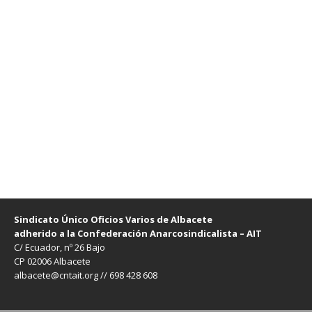
Sindicato Único Oficios Varios de Albacete
adherido a la Confederación Anarcosindicalista – AIT
C/ Ecuador, nº 26 Bajo
CP 02006 Albacete
albacete@cntait.org // 698 428 608