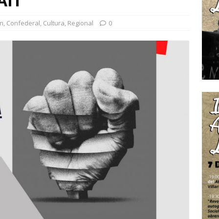
AIT
ón
,
Confederal
,
Cultura
,
Regional
0