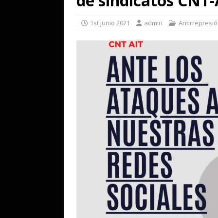
de sindicatos CNT-
1st junio 2021
admin
Antirrepresi