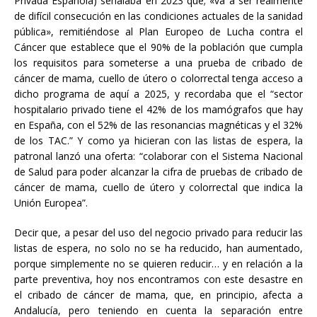
Privada Española) señalaba en 2023 que; «va a ser realmente
de difícil consecución en las condiciones actuales de la sanidad
pública», remitiéndose al Plan Europeo de Lucha contra el
Cáncer que establece que el 90% de la población que cumpla
los requisitos para someterse a una prueba de cribado de
cáncer de mama, cuello de útero o colorrectal tenga acceso a
dicho programa de aquí a 2025, y recordaba que el “sector
hospitalario privado tiene el 42% de los mamógrafos que hay
en España, con el 52% de las resonancias magnéticas y el 32%
de los TAC.” Y como ya hicieran con las listas de espera, la
patronal lanzó una oferta: “colaborar con el Sistema Nacional
de Salud para poder alcanzar la cifra de pruebas de cribado de
cáncer de mama, cuello de útero y colorrectal que indica la
Unión Europea”.
Decir que, a pesar del uso del negocio privado para reducir las
listas de espera, no solo no se ha reducido, han aumentado,
porque simplemente no se quieren reducir… y en relación a la
parte preventiva, hoy nos encontramos con este desastre en
el cribado de cáncer de mama, que, en principio, afecta a
Andalucía, pero teniendo en cuenta la separación entre