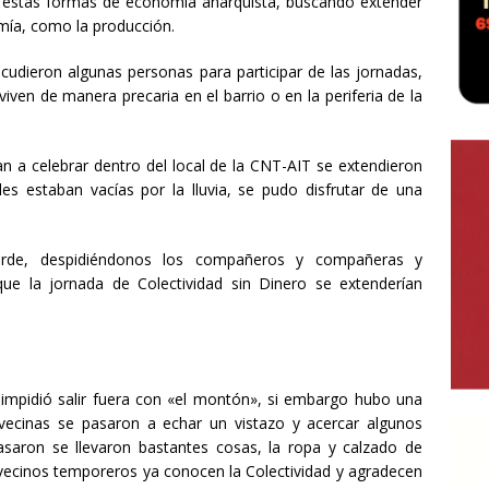
s estas formas de economía anarquista, buscando extender
mía, como la producción.
cudieron algunas personas para participar de las jornadas,
en de manera precaria en el barrio o en la periferia de la
ban a celebrar dentro del local de la CNT-AIT se extendieron
es estaban vacías por la lluvia, se pudo disfrutar de una
arde, despidiéndonos los compañeros y compañeras y
que la jornada de Colectividad sin Dinero se extenderían
ia impidió salir fuera con «el montón», si embargo hubo una
 vecinas se pasaron a echar un vistazo y acercar algunos
saron se llevaron bastantes cosas, la ropa y calzado de
vecinos temporeros ya conocen la Colectividad y agradecen