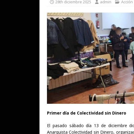
28th diciembre 2025
admin
Acción 
Primer día de Colectividad sin Dinero
El pasado sábado día 13 de diciembre di
Anarquista Colectividad sin Dinero, organiza