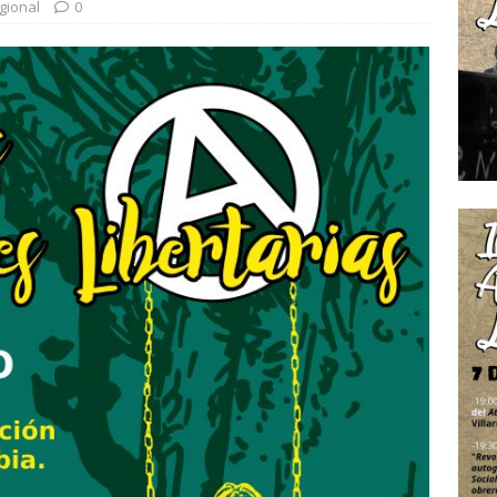
gional
0