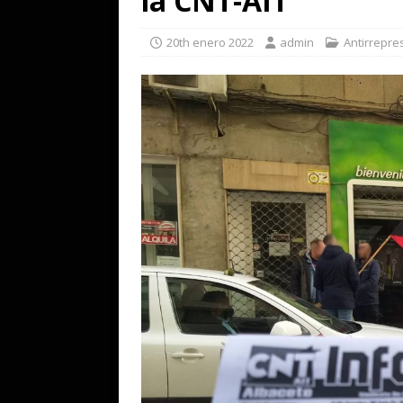
la CNT-AIT
20th enero 2022
admin
Antirrepre