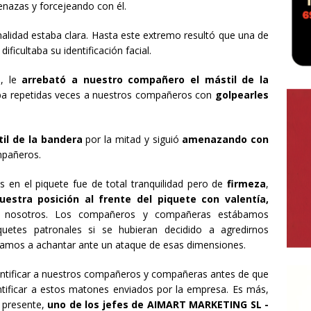
enazas y forcejeando con él.
onalidad estaba clara. Hasta este extremo resultó que una de
ificultaba su identificación facial.
s, le
arrebató a nuestro compañero el mástil de la
ba repetidas veces a nuestros compañeros con
golpearles
il de la bandera
por la mitad y siguió
amenazando con
pañeros.
 en el piquete fue de total tranquilidad pero de
firmeza
,
estra posición al frente del piquete con valentía,
 nosotros. Los compañeros y compañeras estábamos
uetes patronales si se hubieran decidido a agredirnos
vamos a achantar ante un ataque de esas dimensiones.
identificar a nuestros compañeros y compañeras antes de que
dentificar a estos matones enviados por la empresa. Es más,
o presente,
uno de los jefes de AIMART MARKETING SL -