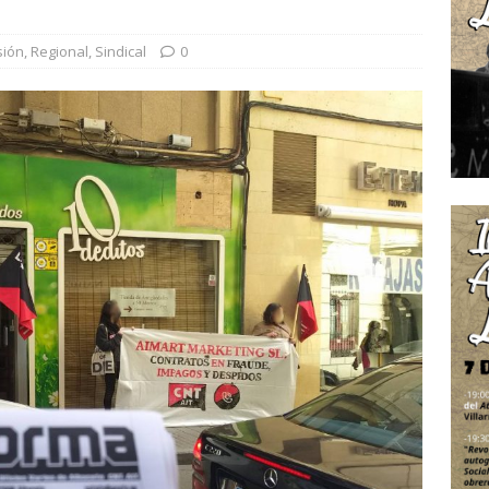
sión
,
Regional
,
Sindical
0