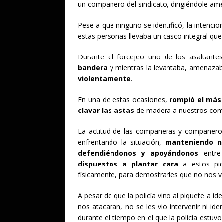
un compañero del sindicato, dirigiéndole am
Pese a que ninguno se identificó, la intenci
estas personas llevaba un casco integral que d
Durante el forcejeo uno de los asaltante
bandera
y mientras la levantaba, amenaza
violentamente
.
En una de estas ocasiones,
rompió el mást
clavar las astas
de madera a nuestros com
La actitud de las compañeras y compañeros
enfrentando la situación,
manteniendo nu
defendiéndonos y apoyándonos
entre
dispuestos a plantar cara
a estos piq
físicamente, para demostrarles que no nos 
A pesar de que la policía vino al piquete a 
nos atacaran, no se les vio intervenir ni i
durante el tiempo en el que la policía estuv