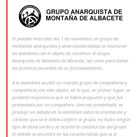
El pasado miércoles día 1 de noviembre un grupo de
militantes anarquistas y anarcosindicalistas se reunieron
en asamblea con el objeto de constituir el Grupo
Anarquista de Montaña de Albacete, así como para tomar
los primeros acuerdos de su funcionamiento.
A la asamblea acudió un nutrido grupo de compañeros y
compañeras con este objeto, en la que, en primer lugar, se
presentó la ponencia que se había propuesto y que fue
presentada por un compañero. Una vez presentada, se
produjo un debate en la asamblea sobre la orientación y
carácter que se le debía conferir al grupo, no hubo ningún
tipo de desacuerdo y se acordó la constitución del grupo.
El debate se encontró en las características que se le