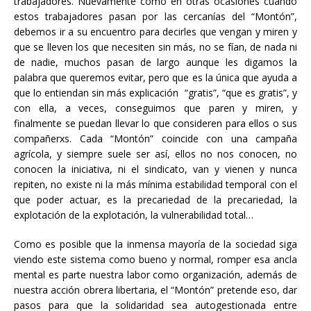
trabajadores. Nuevamente como en otras ocasiones cuando
estos trabajadores pasan por las cercanías del “Montón”,
debemos ir a su encuentro para decirles que vengan y miren y
que se lleven los que necesiten sin más, no se fían, de nada ni
de nadie, muchos pasan de largo aunque les digamos la
palabra que queremos evitar, pero que es la única que ayuda a
que lo entiendan sin más explicación “gratis”, “que es gratis”, y
con ella, a veces, conseguimos que paren y miren, y
finalmente se puedan llevar lo que consideren para ellos o sus
compañerxs. Cada “Montón” coincide con una campaña
agrícola, y siempre suele ser así, ellos no nos conocen, no
conocen la iniciativa, ni el sindicato, van y vienen y nunca
repiten, no existe ni la más mínima estabilidad temporal con el
que poder actuar, es la precariedad de la precariedad, la
explotación de la explotación, la vulnerabilidad total…
Como es posible que la inmensa mayoría de la sociedad siga
viendo este sistema como bueno y normal, romper esa ancla
mental es parte nuestra labor como organización, además de
nuestra acción obrera libertaria, el “Montón” pretende eso, dar
pasos para que la solidaridad sea autogestionada entre