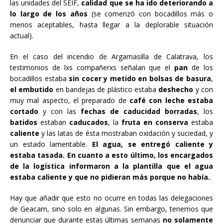
las unidades del SEIF,
calidad que se ha ido deteriorando a
lo largo de los años
(se comenzó con bocadillos más o
menos aceptables, hasta llegar a la deplorable situación
actual).
En el caso del incendio de Argamasilla de Calatrava, los
testimonios de lxs compañerxs señalan que el
pan
de los
bocadillos estaba
sin cocer y metido en bolsas de basura
,
el embutido
en bandejas de plástico estaba
deshecho
y con
muy mal aspecto, el preparado de
café con leche estaba
cortado
y con las
fechas de caducidad borradas
, los
batidos
estaban
caducados
, la
fruta en conserva
estaba
caliente
y las latas de ésta mostraban oxidación y suciedad, y
un estado lamentable.
El agua, se entregó caliente y
estaba tasada. En cuanto a esto último, los encargados
de la logística informaron a la plantilla que el agua
estaba caliente y que no pidieran más porque no había.
Hay que añadir que esto no ocurre en todas las delegaciones
de Geacam, sino solo en algunas. Sin embargo, tenemos que
denunciar que durante estas últimas semanas
no solamente