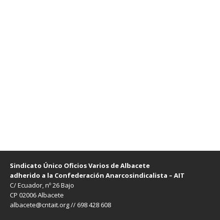
Sindicato Único Oficios Varios de Albacete
adherido a la Confederación Anarcosindicalista – AIT
C/ Ecuador, nº 26 Bajo
CP 02006 Albacete
albacete@cntait.org // 698 428 608