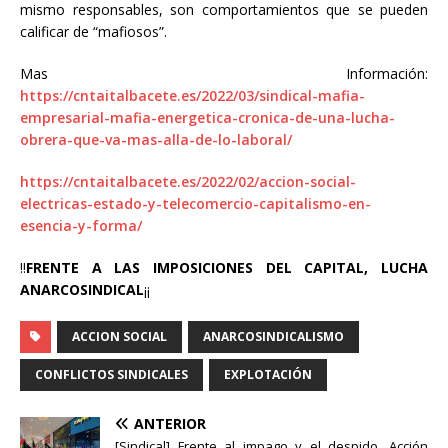
mismo responsables, son comportamientos que se pueden
calificar de “mafiosos”.
Mas Información:
https://cntaitalbacete.es/2022/03/sindical-mafia-
empresarial-mafia-energetica-cronica-de-una-lucha-
obrera-que-va-mas-alla-de-lo-laboral/
https://cntaitalbacete.es/2022/02/accion-social-
electricas-estado-y-telecomercio-capitalismo-en-
esencia-y-forma/
!!
FRENTE A LAS IMPOSICIONES DEL CAPITAL, LUCHA
ANARCOSINDICAL
¡¡
ACCION SOCIAL
ANARCOSINDICALISMO
CONFLICTOS SINDICALES
EXPLOTACIÓN
ANTERIOR
[Sindical] Frente al impago y el despido, Acción