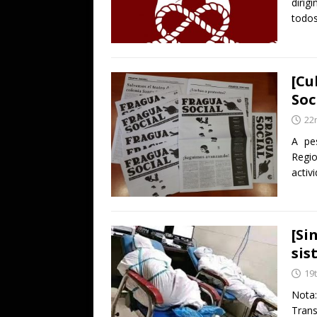
dirig
todos
[Cu
Soc
22
A pe
Regio
activ
[Si
sis
19
Nota
Trans