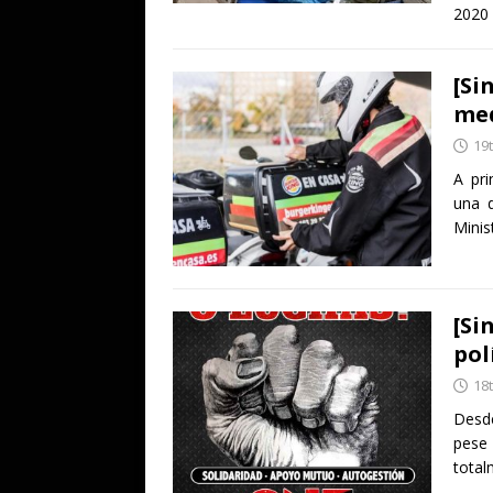
2020 
[Si
med
19
A pri
una d
Minis
[Si
pol
18
Desde
pese 
tota