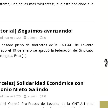
istema, una de las más “virulentas”, que está poniendo a la
itorial] ¡Seguimos avanzando!
nd marzo 2020
admin
0
l pasado pleno de sindicatos de la CNT-AIT de Levante
rado el 19 de enero se aprobó la federación del Sindicato
rtagena. Esta
[…]
rceles] Solidaridad Económica con
onio Nieto Galindo
nd marzo 2020
admin
0
e el Comité Pro-Presos de Levante de la CNT-AIT nos