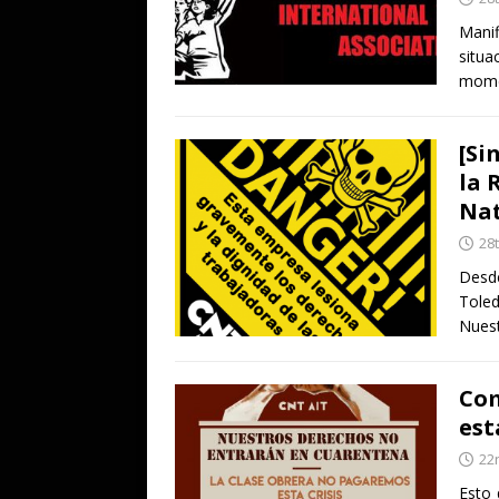
Mani
situ
mome
[Si
la 
Nat
28
Desde
Toled
Nuest
Com
est
22
Esto 