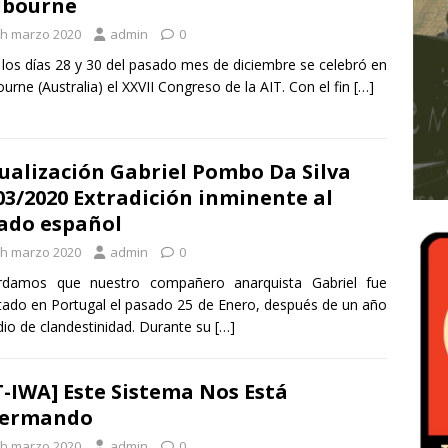
lbourne
th marzo 2020
admin
0
 los días 28 y 30 del pasado mes de diciembre se celebró en
urne (Australia) el XXVII Congreso de la AIT. Con el fin
[…]
ualización Gabriel Pombo Da Silva
03/2020 Extradición inminente al
ado español
th marzo 2020
admin
0
rdamos que nuestro compañero anarquista Gabriel fue
tado en Portugal el pasado 25 de Enero, después de un año
io de clandestinidad. Durante su
[…]
T-IWA] Este Sistema Nos Está
fermando
th marzo 2020
admin
0