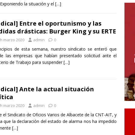
Exponiendo la situación y el
[…]
ndical] Entre el oportunismo y las
idas drásticas: Burger King y su ERTE
th marzo 2020
admin
0
ncipios de esta semana, nuestro sindicato se enteró que
e las empresas que habían presentado solicitud ante el
terio de Trabajo para suspender
[…]
ndical] Ante la actual situación
ítica
th marzo 2020
admin
0
 el Sindicato de Oficios Varios de Albacete de la CNT-AIT, y
a que la declaración del estado de alarma nos ha impedido
lmente
[…]